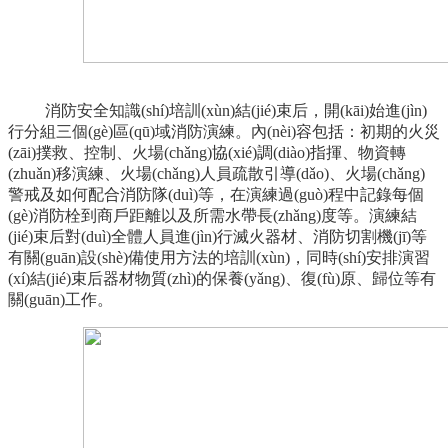
消防安全知識(shí)培訓(xùn)結(jié)束后，開(kāi)始進(jìn)
行分組三個(gè)區(qū)域消防演練。內(nèi)容包括：初期的火災
(zāi)撲救、控制、火場(chǎng)協(xié)調(diào)指揮、物資轉
(zhuǎn)移演練、火場(chǎng)人員疏散引導(dǎo)、火場(chǎng)
警戒及如何配合消防隊(duì)等，在演練過(guò)程中記錄每個
(gè)消防栓到商戶距離以及所需水帶長(zhǎng)度等。演練結
(jié)束后對(duì)全體人員進(jìn)行滅火器材、消防切割機(jī)等
有關(guān)設(shè)備使用方法的培訓(xùn)，同時(shí)安排演習
(xí)結(jié)束后器材物質(zhì)的保養(yǎng)、復(fù)原、歸位等有
關(guān)工作。