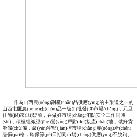
作為山西農(nóng)副產(chǎn)品供應(yīng)的主渠道之一的
山西屯匯農(nóng)產(chǎn)品一級(jí)批發(fā)市場(chǎng)，元旦
佳節(jié)來(lái)臨前，在做好市場(chǎng)消防安全工作同時
(shí)，積極組織經(jīng)營(yíng)戶對(duì)接產(chǎn)地，做好貨
源儲(chǔ)備，嚴(yán)密監(jiān)控市場(chǎng)農(nóng)產(chǎn)
品價(jià)格，確保節(jié)日期間市場(chǎng)供應(yīng)不脫銷、